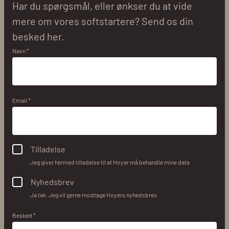
Har du spørgsmål, eller ønkser du at vide
mere om vores softstartere? Send os din
besked her.
Navn *
Email *
Tilladelse
Jeg giver hermed tilladelse til at Hoyer må behandle mine data
Nyhedsbrev
Ja tak. Jeg vil gerne modtage Hoyers nyhedsbrev.
Besked *