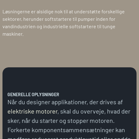
Løsningerne er alsidige nok til at understøtte forskellige
sektorer, herunder softstartere til pumper inden for
vandindustrien og industrielle softstartere til tunge
maskiner.
GENERELLE OPLYSNINGER
Når du designer applikationer, der drives af
elektriske motorer
, skal du overveje, hvad der
sker, når du starter og stopper motoren.
Forkerte komponentsammensætninger kan
medføre reduceret produktlevetid eller endda