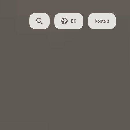
DK
Kontakt
SUPPLY CHAIN
Lager og værksted
Leveringssikkerhed
Service