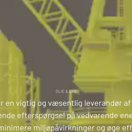
OLIE & GAS
er en vigtig og væsentlig leverandør a
ende efterspørgsel på vedvarende en
 minimere miljøpåvirkninger og øge eff