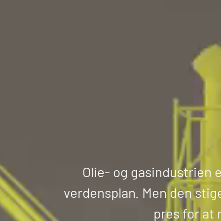
Olie- og gasindustrien 
verdensplan. Men den stig
pres for at