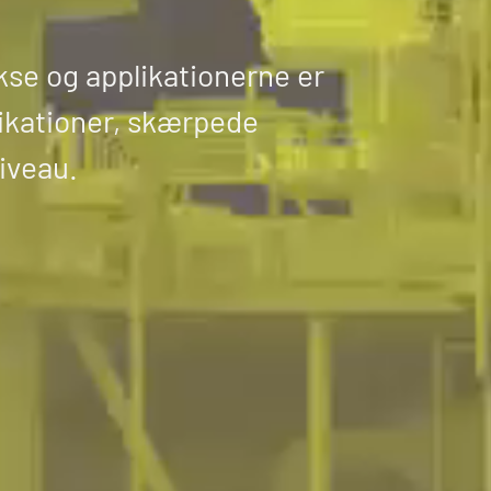
kse og applikationerne er
plikationer, skærpede
iveau.