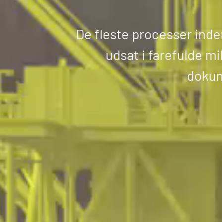
De fleste processer inde
udsat i farefulde mi
dokum