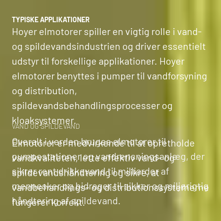
TYPISKE APPLIKATIONER
Hoyer elmotorer spiller en vigtig rolle i vand-
og spildevandsindustrien og driver essentielt
udstyr til forskellige applikationer. Hoyer
elmotorer benyttes i pumper til vandforsyning
og distribution,
spildevandsbehandlingsprocesser og
kloaksystemer.
VAND OG SPILDEVAND
Overalt i verden bruges elmotorer til
Elmotorer er medvirkende til at opretholde
pumpestationer og vandrensningsanlæg, der
vandkvaliteten, lette effektiv vand- og
sikrer rent drikkevand til milliarder af
spildevandshåndtering og sikre, at
mennesker og bidrager til sikker og miljørigtig
vandbehandlings- og distributionssystemerne
håndtering af spildevand.
fungerer korrekt.