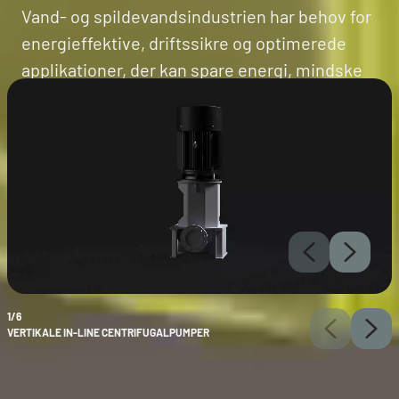
Vand- og spildevandsindustrien har behov for
energieffektive, driftssikre og optimerede
applikationer, der kan spare energi, mindske
vandspild og minimere driftsforstyrrelser.
1/6
VERTIKALE IN-LINE CENTRIFUGALPUMPER