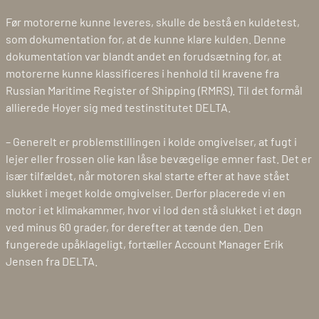
Før motorerne kunne leveres, skulle de bestå en kuldetest,
som dokumentation for, at de kunne klare kulden. Denne
dokumentation var blandt andet en forudsætning for, at
motorerne kunne klassificeres i henhold til kravene fra
Russian Maritime Register of Shipping (RMRS). Til det formål
allierede Hoyer sig med testinstitutet DELTA.
– Generelt er problemstillingen i kolde omgivelser, at fugt i
lejer eller frossen olie kan låse bevægelige emner fast. Det er
især tilfældet, når motoren skal starte efter at have stået
slukket i meget kolde omgivelser. Derfor placerede vi en
motor i et klimakammer, hvor vi lod den stå slukket i et døgn
ved minus 60 grader, for derefter at tænde den. Den
fungerede upåklageligt, fortæller Account Manager Erik
Jensen fra DELTA.