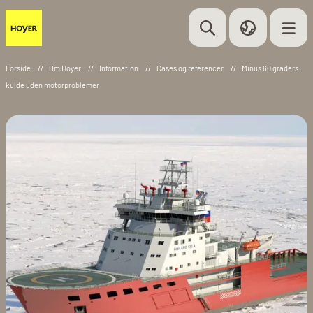
Forside
//
Om Hoyer
//
Information
//
Cases og referencer
//
Minus 60 graders
kulde uden motorproblemer