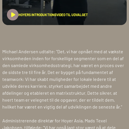
HOYERS INTRODUKTIONSVIDEO TIL UDVALGET
Michael Andersen udtalte: "Det, vi har opnået med at vækste
virksomheden inden for forskellige segmenter som en del af
den samlede virksomhedsstrategi, har været en proces over
de sidste tre til fire år. Det er bygget på fundamentet af
teamwork: Vi har skabt muligheder for lokale ledere til at
udvikle deres karriere, styrket samarbejdet med andre
afdelinger og etableret en matrixstruktur. Dette sikrer, at
hvert team er velegnet til de opgaver, der er tildelt dem,
hvilket har været en vigtig del af udviklingen de seneste år."
Administrerende direktør for Hoyer Asia, Mads Texel
Jakobsen, tilføjede: "Vi har også lagt stor vægt på at dele