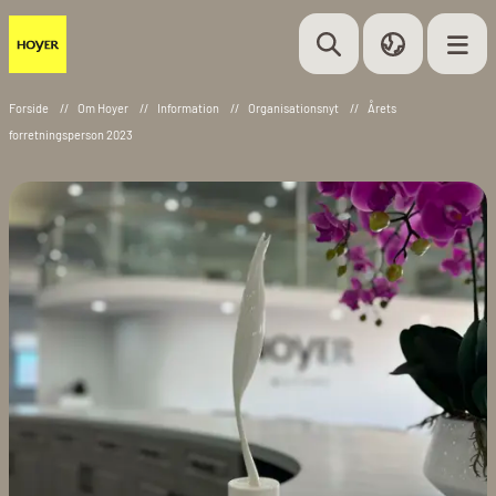
Forside
//
Om Hoyer
//
Information
//
Organisationsnyt
//
Årets
forretningsperson 2023